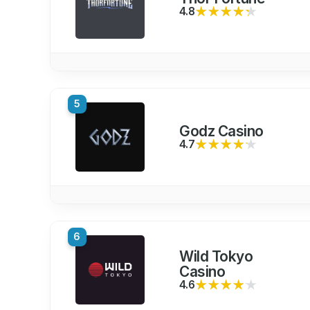
★★★★★
★★★★★
4.8
5
Godz Casino
★★★★★
★★★★★
4.7
6
Wild Tokyo
Casino
★★★★★
★★★★★
4.6