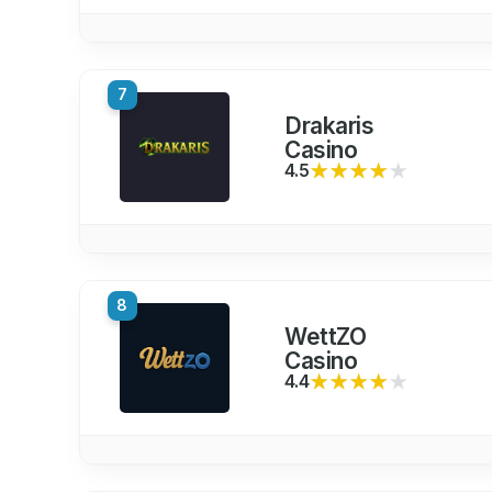
7
Drakaris
Casino
★★★★★
★★★★★
4.5
8
WettZO
Casino
★★★★★
★★★★★
4.4