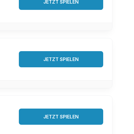
JETZT SPIELEN
JETZT SPIELEN
JETZT SPIELEN