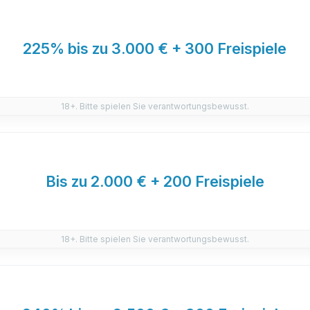
225% bis zu 3.000 € + 300 Freispiele
18+. Bitte spielen Sie verantwortungsbewusst.
Bis zu 2.000 € + 200 Freispiele
18+. Bitte spielen Sie verantwortungsbewusst.