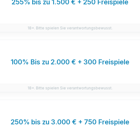
255% bis zu 1.500 € + 250 Freispiele
18+. Bitte spielen Sie verantwortungsbewusst.
100% Bis zu 2.000 € + 300 Freispiele
18+. Bitte spielen Sie verantwortungsbewusst.
250% bis zu 3.000 € + 750 Freispiele