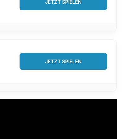
JETZT SPIELEN
JETZT SPIELEN