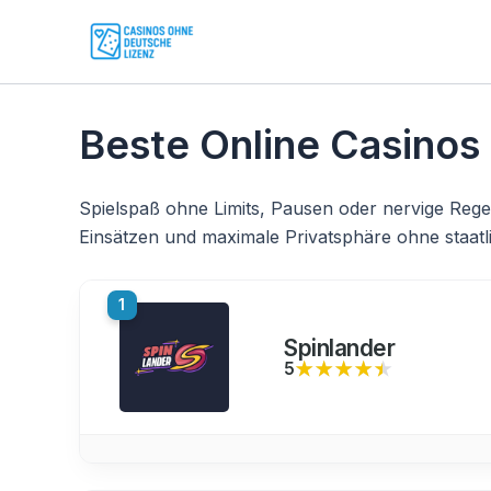
Zum
Inhalt
springen
Beste Online Casino
Spielspaß ohne Limits, Pausen oder nervige Regel
Einsätzen und maximale Privatsphäre ohne staatl
1
Spinlander
★★★★★
★★★★★
5