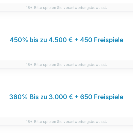
18+. Bitte spielen Sie verantwortungsbewusst.
450% bis zu 4.500 € + 450 Freispiele
18+. Bitte spielen Sie verantwortungsbewusst.
360% Bis zu 3.000 € + 650 Freispiele
18+. Bitte spielen Sie verantwortungsbewusst.