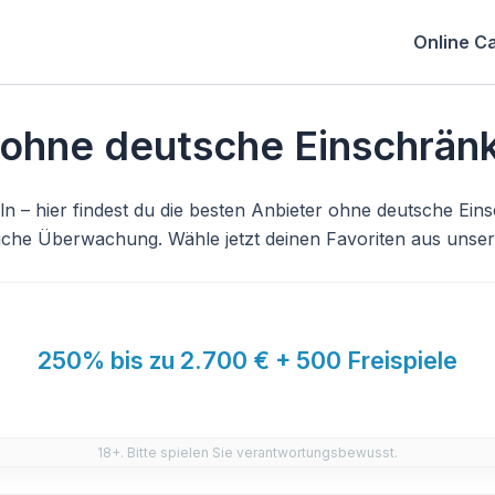
Online C
s ohne deutsche Einschrä
n – hier findest du die besten Anbieter ohne deutsche Eins
iche Überwachung. Wähle jetzt deinen Favoriten aus unser
250% bis zu 2.700 € + 500 Freispiele
18+. Bitte spielen Sie verantwortungsbewusst.