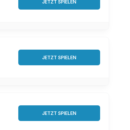
JETZT SPIELEN
JETZT SPIELEN
JETZT SPIELEN