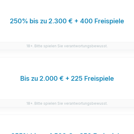
250% bis zu 2.300 € + 400 Freispiele
18+. Bitte spielen Sie verantwortungsbewusst.
Bis zu 2.000 € + 225 Freispiele
18+. Bitte spielen Sie verantwortungsbewusst.