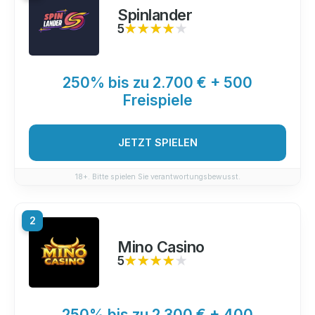
Spinlander
5
★★★★★
★★★★★
250% bis zu 2.700 € + 500
Freispiele
JETZT SPIELEN
18+. Bitte spielen Sie verantwortungsbewusst.
2
Mino Casino
5
★★★★★
★★★★★
250% bis zu 2.300 € + 400