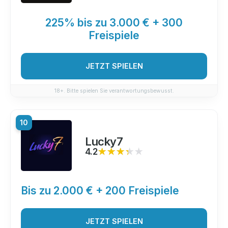
225% bis zu 3.000 € + 300
Freispiele
JETZT SPIELEN
18+. Bitte spielen Sie verantwortungsbewusst.
10
Lucky7
4.2
★★★★★
★★★★★
Bis zu 2.000 € + 200 Freispiele
JETZT SPIELEN