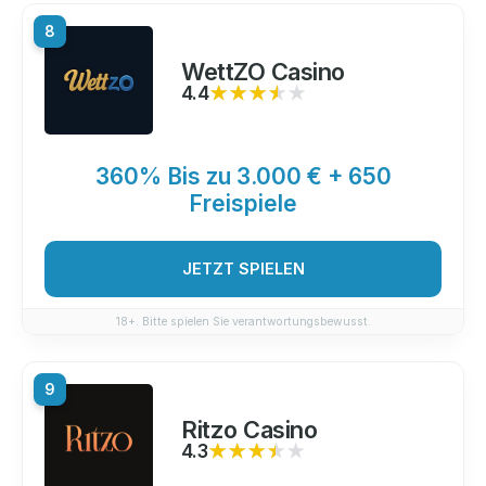
8
WettZO Casino
4.4
★★★★★
★★★★★
360% Bis zu 3.000 € + 650
Freispiele
JETZT SPIELEN
18+. Bitte spielen Sie verantwortungsbewusst.
9
Ritzo Casino
4.3
★★★★★
★★★★★