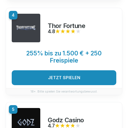
4
Thor Fortune
4.8
★★★★★
★★★★★
255% bis zu 1.500 € + 250
Freispiele
JETZT SPIELEN
18+. Bitte spielen Sie verantwortungsbewusst.
5
Godz Casino
4.7
★★★★★
★★★★★