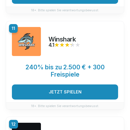
18+. Bitte spielen Sie verantwortungsbewusst.
11
Winshark
4.1
★★★★★
★★★★★
240% bis zu 2.500 € + 300
Freispiele
JETZT SPIELEN
18+. Bitte spielen Sie verantwortungsbewusst.
12