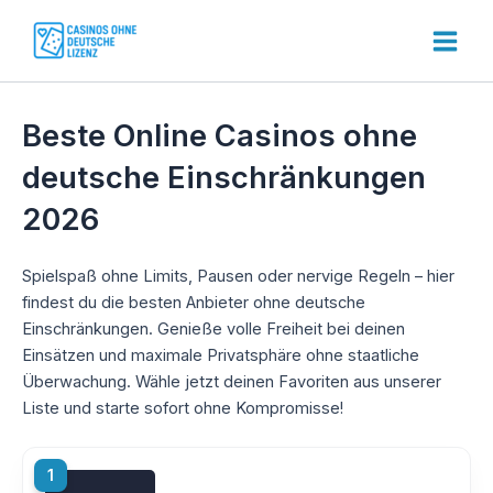
Zum
Inhalt
Main
springen
Men
Beste Online Casinos ohne
deutsche Einschränkungen
2026
Spielspaß ohne Limits, Pausen oder nervige Regeln – hier
findest du die besten Anbieter ohne deutsche
Einschränkungen. Genieße volle Freiheit bei deinen
Einsätzen und maximale Privatsphäre ohne staatliche
Überwachung. Wähle jetzt deinen Favoriten aus unserer
Liste und starte sofort ohne Kompromisse!
1