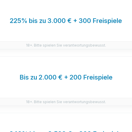
225% bis zu 3.000 € + 300 Freispiele
18+. Bitte spielen Sie verantwortungsbewusst.
Bis zu 2.000 € + 200 Freispiele
18+. Bitte spielen Sie verantwortungsbewusst.