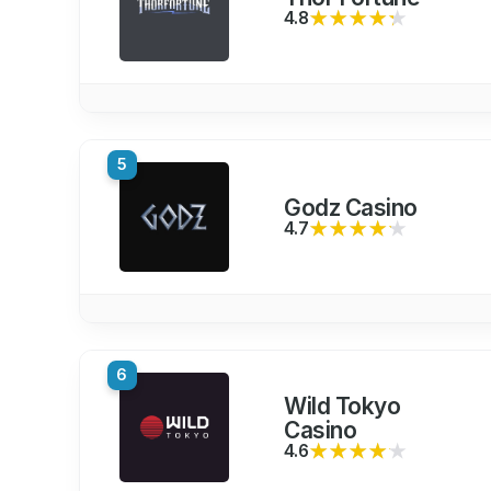
★★★★★
★★★★★
4.8
5
Godz Casino
★★★★★
★★★★★
4.7
6
Wild Tokyo
Casino
★★★★★
★★★★★
4.6