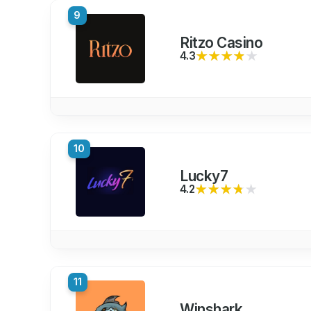
9
Ritzo Casino
★★★★★
★★★★★
4.3
10
Lucky7
★★★★★
★★★★★
4.2
11
Winshark