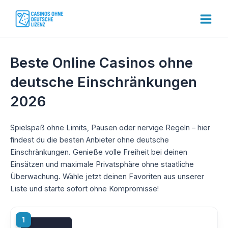
Zum
Inhalt
Main
springen
Men
Beste Online Casinos ohne
deutsche Einschränkungen
2026
Spielspaß ohne Limits, Pausen oder nervige Regeln – hier
findest du die besten Anbieter ohne deutsche
Einschränkungen. Genieße volle Freiheit bei deinen
Einsätzen und maximale Privatsphäre ohne staatliche
Überwachung. Wähle jetzt deinen Favoriten aus unserer
Liste und starte sofort ohne Kompromisse!
1