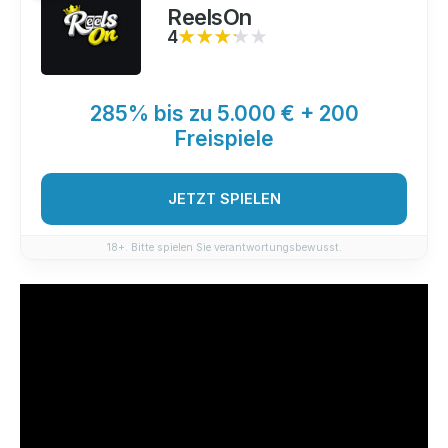
ReelsOn
4
★★★★★
★★★★★
285% bis zu 5.000 € + 200
Freispiele
JETZT SPIELEN
18+. Bitte spielen Sie verantwortungsbewusst.