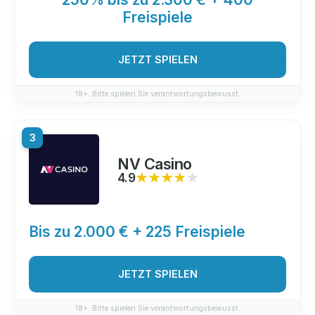
Freispiele
JETZT SPIELEN
18+. Bitte spielen Sie verantwortungsbewusst.
3
NV Casino
4.9
★★★★★
★★★★★
Bis zu 2.000 € + 225 Freispiele
JETZT SPIELEN
18+. Bitte spielen Sie verantwortungsbewusst.