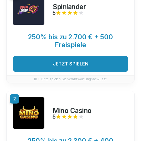
Spinlander
5
★★★★★
★★★★★
250% bis zu 2.700 € + 500
Freispiele
JETZT SPIELEN
18+. Bitte spielen Sie verantwortungsbewusst.
2
Mino Casino
5
★★★★★
★★★★★
250% bis zu 2.300 € + 400