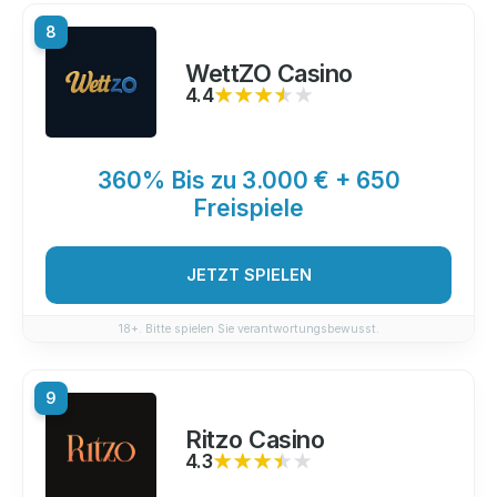
8
WettZO Casino
4.4
★★★★★
★★★★★
360% Bis zu 3.000 € + 650
Freispiele
JETZT SPIELEN
18+. Bitte spielen Sie verantwortungsbewusst.
9
Ritzo Casino
4.3
★★★★★
★★★★★