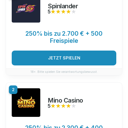
Spinlander
5
★★★★★
★★★★★
250% bis zu 2.700 € + 500
Freispiele
JETZT SPIELEN
18+. Bitte spielen Sie verantwortungsbewusst.
2
Mino Casino
5
★★★★★
★★★★★
250% bis zu 2.300 € + 400