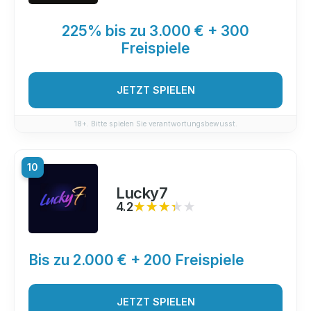
225% bis zu 3.000 € + 300
Freispiele
JETZT SPIELEN
18+. Bitte spielen Sie verantwortungsbewusst.
10
Lucky7
4.2
★★★★★
★★★★★
Bis zu 2.000 € + 200 Freispiele
JETZT SPIELEN