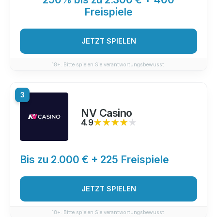
Freispiele
JETZT SPIELEN
18+. Bitte spielen Sie verantwortungsbewusst.
3
NV Casino
4.9
★★★★★
★★★★★
Bis zu 2.000 € + 225 Freispiele
JETZT SPIELEN
18+. Bitte spielen Sie verantwortungsbewusst.