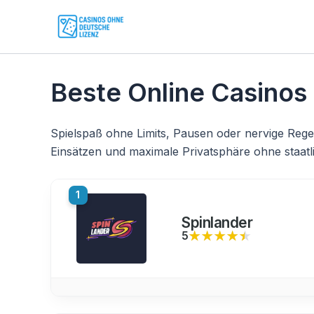
Zum
Inhalt
springen
Beste Online Casino
Spielspaß ohne Limits, Pausen oder nervige Regel
Einsätzen und maximale Privatsphäre ohne staatl
1
Spinlander
★★★★★
★★★★★
5