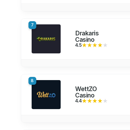
7
Drakaris
Casino
★★★★★
★★★★★
4.5
8
WettZO
Casino
★★★★★
★★★★★
4.4