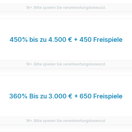
18+. Bitte spielen Sie verantwortungsbewusst.
450% bis zu 4.500 € + 450 Freispiele
18+. Bitte spielen Sie verantwortungsbewusst.
360% Bis zu 3.000 € + 650 Freispiele
18+. Bitte spielen Sie verantwortungsbewusst.