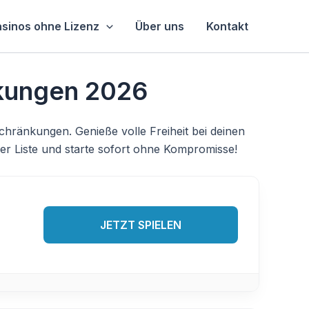
asinos ohne Lizenz
Über uns
Kontakt
nkungen 2026
chränkungen. Genieße volle Freiheit bei deinen
er Liste und starte sofort ohne Kompromisse!
JETZT SPIELEN