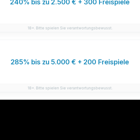
240% bis zu 2.500 € + 300 Freispiele
18+. Bitte spielen Sie verantwortungsbewusst.
285% bis zu 5.000 € + 200 Freispiele
18+. Bitte spielen Sie verantwortungsbewusst.