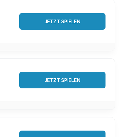
JETZT SPIELEN
JETZT SPIELEN