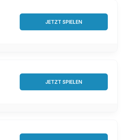
JETZT SPIELEN
JETZT SPIELEN