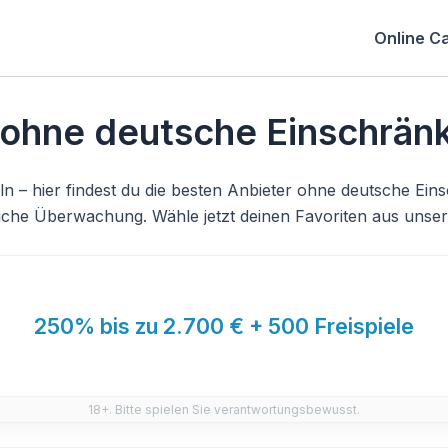
Online C
s ohne deutsche Einschrä
n – hier findest du die besten Anbieter ohne deutsche Eins
iche Überwachung. Wähle jetzt deinen Favoriten aus unser
250% bis zu 2.700 € + 500 Freispiele
18+. Bitte spielen Sie verantwortungsbewusst.