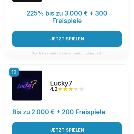
225% bis zu 3.000 € + 300
Freispiele
JETZT SPIELEN
18+. Bitte spielen Sie verantwortungsbewusst.
10
Lucky7
4.2
★★★★★
★★★★★
Bis zu 2.000 € + 200 Freispiele
JETZT SPIELEN