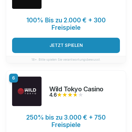
100% Bis zu 2.000 € + 300
Freispiele
JETZT SPIELEN
18+. Bitte spielen Sie verantwortungsbewusst.
6
Wild Tokyo Casino
4.6
★★★★★
★★★★★
250% bis zu 3.000 € + 750
Freispiele