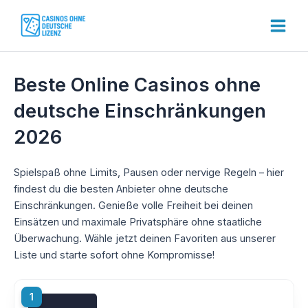
Zum
Inhalt
Main
springen
Men
Beste Online Casinos ohne
deutsche Einschränkungen
2026
Spielspaß ohne Limits, Pausen oder nervige Regeln – hier
findest du die besten Anbieter ohne deutsche
Einschränkungen. Genieße volle Freiheit bei deinen
Einsätzen und maximale Privatsphäre ohne staatliche
Überwachung. Wähle jetzt deinen Favoriten aus unserer
Liste und starte sofort ohne Kompromisse!
1