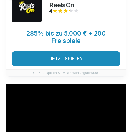
ReelsOn
4
★★★★★
★★★★★
285% bis zu 5.000 € + 200
Freispiele
JETZT SPIELEN
18+. Bitte spielen Sie verantwortungsbewusst.