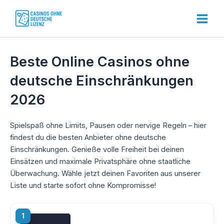
Zum
Inhalt
Main
springen
Men
Beste Online Casinos ohne
deutsche Einschränkungen
2026
Spielspaß ohne Limits, Pausen oder nervige Regeln – hier
findest du die besten Anbieter ohne deutsche
Einschränkungen. Genieße volle Freiheit bei deinen
Einsätzen und maximale Privatsphäre ohne staatliche
Überwachung. Wähle jetzt deinen Favoriten aus unserer
Liste und starte sofort ohne Kompromisse!
1