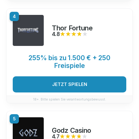
4
Thor Fortune
4.8
★★★★★
★★★★★
255% bis zu 1.500 € + 250
Freispiele
JETZT SPIELEN
18+. Bitte spielen Sie verantwortungsbewusst.
5
Godz Casino
4.7
★★★★★
★★★★★