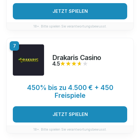
JETZT SPIELEN
18+. Bitte spielen Sie verantwortungsbewusst.
7
Drakaris Casino
4.5
★★★★★
★★★★★
450% bis zu 4.500 € + 450
Freispiele
JETZT SPIELEN
18+. Bitte spielen Sie verantwortungsbewusst.