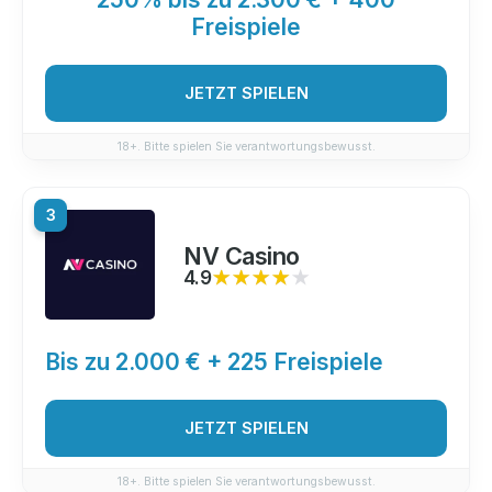
Freispiele
JETZT SPIELEN
18+. Bitte spielen Sie verantwortungsbewusst.
3
NV Casino
4.9
★★★★★
★★★★★
Bis zu 2.000 € + 225 Freispiele
JETZT SPIELEN
18+. Bitte spielen Sie verantwortungsbewusst.