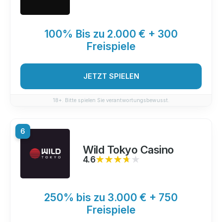
100% Bis zu 2.000 € + 300
Freispiele
JETZT SPIELEN
18+. Bitte spielen Sie verantwortungsbewusst.
6
Wild Tokyo Casino
4.6
★★★★★
★★★★★
250% bis zu 3.000 € + 750
Freispiele