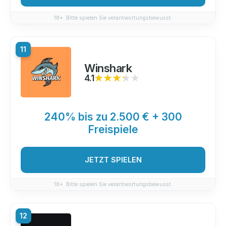
18+. Bitte spielen Sie verantwortungsbewusst.
11
Winshark
4.1
★★★★★
★★★★★
240% bis zu 2.500 € + 300
Freispiele
JETZT SPIELEN
18+. Bitte spielen Sie verantwortungsbewusst.
12