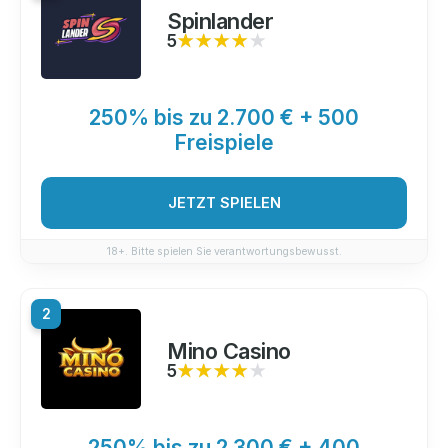
Spinlander
5
★★★★★
★★★★★
250% bis zu 2.700 € + 500
Freispiele
JETZT SPIELEN
18+. Bitte spielen Sie verantwortungsbewusst.
2
Mino Casino
5
★★★★★
★★★★★
250% bis zu 2.300 € + 400