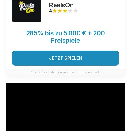
ReelsOn
4
★★★★★
★★★★★
285% bis zu 5.000 € + 200
Freispiele
JETZT SPIELEN
18+. Bitte spielen Sie verantwortungsbewusst.