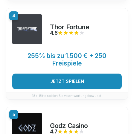
4
Thor Fortune
4.8
★★★★★
★★★★★
255% bis zu 1.500 € + 250
Freispiele
JETZT SPIELEN
18+. Bitte spielen Sie verantwortungsbewusst.
5
Godz Casino
4.7
★★★★★
★★★★★