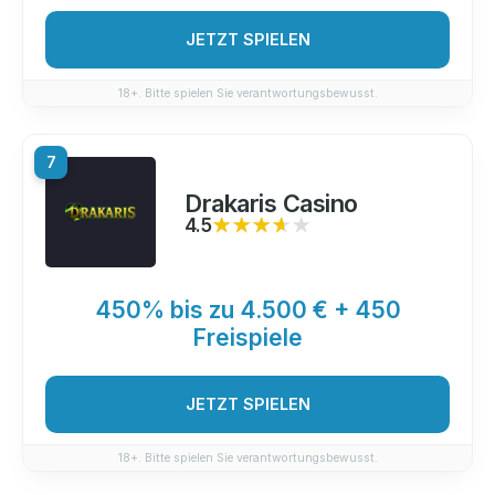
JETZT SPIELEN
18+. Bitte spielen Sie verantwortungsbewusst.
7
Drakaris Casino
4.5
★★★★★
★★★★★
450% bis zu 4.500 € + 450
Freispiele
JETZT SPIELEN
18+. Bitte spielen Sie verantwortungsbewusst.